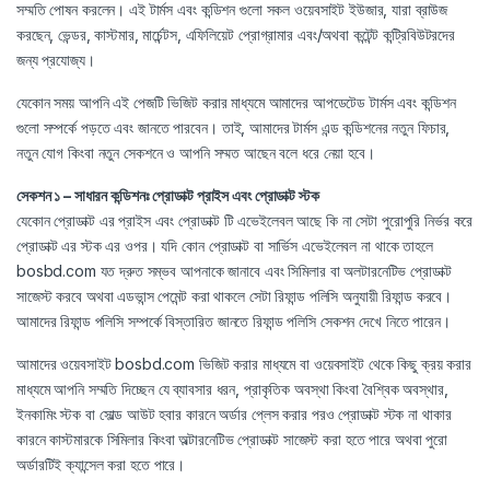
সম্মতি পোষন করলেন। এই টার্মস এবং কন্ডিশন গুলো সকল ওয়েবসাইট ইউজার, যারা ব্রাউজ
করছেন, ভেন্ডর, কাস্টমার, মার্চেন্টস, এফিলিয়েট প্রোগ্রামার এবং/অথবা কন্টেন্ট কন্ট্রিবিউটরদের
জন্য প্রযোজ্য।
যেকোন সময় আপনি এই পেজটি ভিজিট করার মাধ্যমে আমাদের আপডেটেড টার্মস এবং কন্ডিশন
গুলো সম্পর্কে পড়তে এবং জানতে পারবেন। তাই, আমাদের টার্মস এন্ড কন্ডিশনের নতুন ফিচার,
নতুন যোগ কিংবা নতুন সেকশনে ও আপনি সম্মত আছেন বলে ধরে নেয়া হবে।
সেকশন ১ – সাধারন কন্ডিশনঃ প্রোডাক্ট প্রাইস এবং প্রোডাক্ট স্টক
যেকোন প্রোডাক্ট এর প্রাইস এবং প্রোডাক্ট টি এভেইলেবল আছে কি না সেটা পুরোপুরি নির্ভর করে
প্রোডাক্ট এর স্টক এর ওপর। যদি কোন প্রোডাক্ট বা সার্ভিস এভেইলেবল না থাকে তাহলে
bosbd.com যত দ্রুত সম্ভব আপনাকে জানাবে এবং সিমিলার বা অলটারনেটিভ প্রোডাক্ট
সাজেস্ট করবে অথবা এডভান্স পেমেন্ট করা থাকলে সেটা রিফান্ড পলিসি অনুযায়ী রিফান্ড করবে।
আমাদের রিফান্ড পলিসি সম্পর্কে বিস্তারিত জানতে রিফান্ড পলিসি সেকশন দেখে নিতে পারেন।
আমাদের ওয়েবসাইট bosbd.com ভিজিট করার মাধ্যমে বা ওয়েবসাইট থেকে কিছু ক্রয় করার
মাধ্যমে আপনি সম্মতি দিচ্ছেন যে ব্যাবসার ধরন, প্রাকৃতিক অবস্থা কিংবা বৈশ্বিক অবস্থার,
ইনকামিং স্টক বা সোল্ড আউট হবার কারনে অর্ডার প্লেস করার পরও প্রোডাক্ট স্টক না থাকার
কারনে কাস্টমারকে সিমিলার কিংবা অল্টারনেটিভ প্রোডাক্ট সাজেস্ট করা হতে পারে অথবা পুরো
অর্ডারটিই ক্যান্সেল করা হতে পারে।