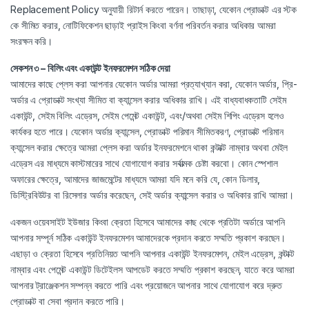
Replacement Policy অনুযায়ী রিটার্ন করতে পারেন। তাছাড়া, যেকোন প্রোডাক্ট এর স্টক
কে সীমিত করার, নোটিফিকেশন ছাড়াই প্রাইস কিংবা বর্ণনা পরিবর্তন করার অধিকার আমরা
সংরক্ষন করি।
সেকশন ৩ – বিলিং এবং একাউন্ট ইনফরমেশন সঠিক দেয়া
আমাদের কাছে প্লেস করা আপনার যেকোন অর্ডার আমরা প্রত্যাখ্যান করা, যেকোন অর্ডার, প্রি-
অর্ডার এ প্রোডাক্ট সংখ্যা সীমিত বা ক্যান্সেল করার অধিকার রাখি। এই বাধ্যবাধকতাটি সেইম
একাউন্ট, সেইম বিলিং এড্রেস, সেইম পেমেন্ট একাউন্ট, এবং/অথবা সেইম শিপিং এড্রেস হলেও
কার্যকর হতে পারে। যেকোন অর্ডার ক্যান্সেল, প্রোডাক্ট পরিমান সীমিতকরণ, প্রোডাক্ট পরিমান
ক্যান্সেল করার ক্ষেত্রে আমরা প্লেস করা অর্ডার ইনফরমেশনে থাকা কন্টাক্ট নাম্বার অথবা মেইল
এড্রেস এর মাধ্যমে কাস্টমারের সাথে যোগাযোগ করার সর্বাত্মক চেষ্টা করবো। কোন স্পেশাল
অফারের ক্ষেত্রে, আমাদের জাজমেন্টের মাধ্যমে আমরা যদি মনে করি যে, কোন ডিলার,
ডিস্ট্রিবিউটর বা রিসেলার অর্ডার করেছেন, সেই অর্ডার ক্যান্সেল করার ও অধিকার রাখি আমরা।
একজন ওয়েবসাইট ইউজার কিংবা ক্রেতা হিসেবে আমাদের কাছ থেকে প্রতিটা অর্ডারে আপনি
আপনার সম্পূর্ন সঠিক একাউন্ট ইনফরমেশন আমাদেরকে প্রদান করতে সম্মতি প্রকাশ করছেন।
এছাড়া ও ক্রেতা হিসেবে প্রতিনিয়ত আপনি আপনার একাউন্ট ইনফরমেশন, মেইল এড্রেস, কন্টাক্ট
নাম্বার এবং পেমেন্ট একাউন্ট ডিটেইলস আপডেট করতে সম্মতি প্রকাশ করছেন, যাতে করে আমরা
আপনার ট্রাঞ্জেকশন সম্পন্ন করতে পারি এবং প্রয়োজনে আপনার সাথে যোগাযোগ করে দ্রুত
প্রোডাক্ট বা সেবা প্রদান করতে পারি।