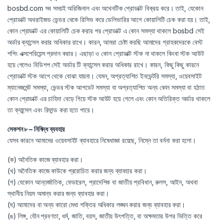
bosbd.com সব সময়ই অরিজিনাল এবং অথেনটিক প্রোডাক্ট বিক্রয় করে। তাই, যেকোন
প্রোডাক্ট অথরাইজড ভেন্ডর থেকে রিসিভ করে ডেলিভারির আগে কোয়ালিটি চেক করা হয়। তাই,
কোন প্রোডাক্ট এর কোয়ালিটি চেক করার পর প্রোডাক্ট এ কোন সমস্যা থাকলে bosbd সেই
অর্ডার ক্যান্সেল করার অধিকার রাখে। কারন, আমরা চেষ্টা করছি আমাদের গ্রাহকদেরকে বেস্ট
শপিং এক্সপেরিয়েন্স প্রদান করার। এছাড়া ও কোন প্রোডাক্ট স্টক না থাকলে কিংবা স্টক আউট
হয়ে গেলেও বিডিশপ সেই অর্ডার টি ক্যান্সেল করার অধিকার রাখে। কারন, কিছু কিছু কারনে
প্রোডাক্ট স্টক আগে থেকে বোঝা যায়না। যেমন, অপ্রত্যাশিত ইনভেন্টরি সমস্যা, ওয়েবসাইট
ম্যানেজমেন্ট সমস্যা, ভেন্ডর স্টক আপডেট সমস্যা বা অপ্রত্যাশিত অন্য কোন সমস্যা বা হঠাত
কোন প্রোডাক্ট এর চাহিদা বেড়ে গিয়ে স্টক আউট হয়ে গেলে এবং কোন অতিরিক্ত অর্ডার থাকলে
তা ক্যান্সেল এবং রিফান্ড করা হতে পারে।
সেকশন ৮ – নিষিদ্ধ ব্যবহার
যেসব কারনে আমাদের ওয়েবসাইট ব্যাবহারে নিষেধাজ্ঞা রয়েছে, নিম্নে তা বর্ননা করা হলো।
(ক) অনৈতিক কাজে ব্যাবহার করা।
(খ) অনৈতিক কাজে কাউকে প্ররোচিত করার জন্য ব্যাবহার করা।
(গ) যেকোন আন্তর্জাতিক, ফেডারেল, প্রাদেশিক বা জাতীয় প্রবিধান, রুলস, আইন, অথবা
স্থানীয় নিয়ম অমান্য করার জন্য ব্যাবহার করা।
(ঘ) আমাদের বা অন্য কারো মেধা শক্তির অধিকার লঙ্ঘন করার জন্য ব্যাবহার করা।
(ঙ) লিঙ্গ, যৌন প্রবণতা, ধর্ম, জাতি, বয়স, জাতীয় উৎপত্তি, বা অক্ষমতার উপর ভিত্তি করে