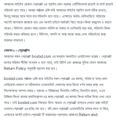
আমাদের সাইটের যেকোন প্রোডাক্ট এর প্রাইস কোন প্রকার নোটিফিকেশন ছাড়াই বা বার্তা ছাড়াই
পরিবর্তন হতে পারে। আমরা সর্বাত্মক চেষ্টা করি আমাদের সাইটের প্রাইস গুলো সঠিক রাখতে,
কিন্তু সময়ের সাথে সাথে দাম পরিবর্তন হতে পারে। এক্ষেত্রে অর্ডার ডেলিভারিতে পাঠানোর
আগেই আপনাকে জানানো হবে এবং আপনি চাইলে অর্ডারটা নিতে পারেন কিংবা ক্যান্সেল ও করতে
পারেন। বিডিশপ যেকোন সময় যেকোন সার্ভিস বা অফার বা ডেলিভারি বন্ধ করা, পরিবর্তন কিংবা
পরিবর্ধন করার অধিকার রাখে। বিডিশপ, আপনি বা অন্য কারো কাছে এসব পরিবর্তনের জন্য
দায়বদ্ধ থাকবেনা।
সেকশন ২ – প্রোডাক্টস
আমাদের সকল প্রোডাক্ট bosbd.com এর মাধ্যমে অনলাইনে এভেইলেবল রয়েছে। প্রোডাক্ট
গুলোর পরিমান সীমিত সংখ্যক ও হতে পারে, তাই রিটার্ন এবং এক্সচেঞ্জ সুবিধা কেবল আমাদের
Return Policy অনুযায়ী প্রসেস করা হবে।
bosbd.com সর্বাত্মক চেষ্টা করে সাইটের সকল প্রোডাক্ট এর কালার, সাইজ বা অন্য কোন
ভেরিয়েশন থাকলে তা সঠিকভাবে ওয়েবসাইটে দেখানোর জন্য কিংবা বর্ণনা করার জন্য এবং
সিলেকশনের অপশন দেয়ার। তারপর ও ইউজারের ডিভাইস সেটিংস, ডিভাইস মডেল, ওএস
রিজিয়ন কিংবা কালার ক্যালিব্রেশন এর জন্য প্রোডাক্ট এর কালার কিংবা সাইজ ভিন্ন দেখা যেতে
পারে। তাই bosbd.com নিশ্চয়তা দিতে পারেনা যে প্রোডাক্ট বাস্তবে দেখতে হুবহু সাইটে
দেখানো প্রোডাক্ট এর ছবির মত হবে। যদি কোন প্রোডাক্ট ওয়েবসাইটের বর্ননার সাথে না মিলে,
এক্ষেত্রে আপনি চাইলে প্রোডাক্ট টি অব্যাবহৃত অবস্থায় আমাদের Return and