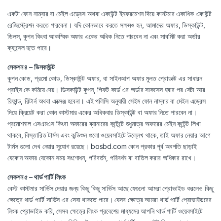
একটা ফোন নাম্বার বা মেইল এড্রেস অথবা একাউন্ট ইনফরমেশন দিয়ে কাস্টমার একাধিক একাউন্ট
রেজিস্ট্রেশন করতে পারবেনা। যদি কোনভাবে করতে সক্ষমও হন, আমাদের অফার, ডিস্কাউন্ট,
ডিলস, কুপন কিংবা আকস্মিক অফার একের অধিক নিতে পারবেন না এবং সাবমিট করা অর্ডার
ক্যান্সেল হতে পারে।
সেকশন ৪ – ডিসকাউন্ট
কুপন কোড, প্রমো কোড, ডিস্কাউন্ট অফার, বা সাইনআপ অফার মুলত প্রোডাক্ট এর সাধারন
প্রাইস কে কমিয়ে দেয়। ডিসকাউন্ট কুপন, গিফট কার্ড এর অর্ডার সাকসেস হবার পর সেটা আর
রিফান্ড, রিটার্ন অথবা এক্সেঞ্জ হবেনা। এই পলিসি অনুযায়ী সেইম ফোন নাম্বার বা মেইল এড্রেস
দিয়ে ক্রিয়েট করা কোন কাস্টমার একের অধিকবার ডিস্কাউন্ট বা অফার নিতে পারবেন না।
প্রমোশনাল এসএমএস কিংবা অফারের ব্যানারের কন্টেন্টে শুধুমাত্র অফারের মেইন কন্টেন্ট লিখা
থাকবে, বিস্তারিত টার্মস এবং কন্ডিশুন গুলো ওয়েবসাইটে উল্লেখ থাকে, তাই অফার নেয়ার আগে
টার্মস গুলো দেখ নেয়ার সুযোগ রয়েছে। bosbd.com কোন প্রকার পূর্ব অবগতি ছাড়াই
যেকোন অফার যেকোন সময় সংশোধন, পরিবর্তন, পরিবর্ধন বা বাতিল করার অধিকার রাখে।
সেকশন ৫ – থার্ড পার্টি লিংক
বেস্ট কাস্টমার সার্ভিস দেয়ার জন্য কিছু কিছু সার্ভিস আছে যেগুলো আমরা প্রোভাইড করলেও কিছু
ক্ষেত্রে থার্ড পার্টি সার্ভিস এর সেবা থাকতে পারে। যেসব ক্ষেত্রে আমরা থার্ড পার্টি প্রোভাইডরের
লিংক প্রোভাইড করি, সেসব ক্ষেত্রে লিংক প্রবেশের মাধ্যমের আপনি থার্ড পার্টি ওয়েবসাইটে