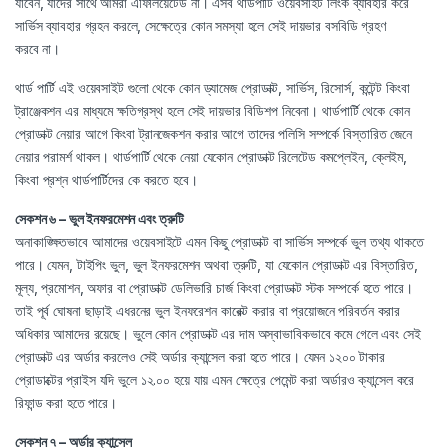
যাবেন, যাদের সাথে আমরা এফিলিয়েটেড না। এসব থার্ডপার্টি ওয়েবসাইট লিংক ব্যাবহার করে
সার্ভিস ব্যাবহার গ্রহন করলে, সেক্ষেত্রে কোন সমস্যা হলে সেই দায়ভার বসবিডি গ্রহণ
করবে না।
থার্ড পার্টি এই ওয়েবসাইট গুলো থেকে কোন ড্যামেজ প্রোডাক্ট, সার্ভিস, রিসোর্স, কন্টেন্ট কিংবা
ট্রাঞ্জেকশন এর মাধ্যমে ক্ষতিগ্রস্থ হলে সেই দায়ভার বিডিশপ নিবেনা। থার্ডপার্টি থেকে কোন
প্রোডাক্ট নেয়ার আগে কিংবা ট্রানজেকশন করার আগে তাদের পলিসি সম্পর্কে বিস্তারিত জেনে
নেয়ার পরামর্শ থাকল। থার্ডপার্টি থেকে নেয়া যেকোন প্রোডাক্ট রিলেটেড কমপ্লেইন, ক্লেইম,
কিংবা প্রশ্ন থার্ডপার্টিদের কে করতে হবে।
সেকশন ৬ – ভুল ইনফরমেশন এবং ত্রুটি
অনাকাঙ্ক্ষিতভাবে আমাদের ওয়েবসাইটে এমন কিছু প্রোডাক্ট বা সার্ভিস সম্পর্কে ভুল তথ্য থাকতে
পারে। যেমন, টাইপিং ভুল, ভুল ইনফরমেশন অথবা ত্রুটি, যা যেকোন প্রোডাক্ট এর বিস্তারিত,
মূল্য, প্রমোশন, অফার বা প্রোডাক্ট ডেলিভারি চার্জ কিংবা প্রোডাক্ট স্টক সম্পর্কে হতে পারে।
তাই পূর্ব ঘোষনা ছাড়াই এধরনের ভুল ইনফরেশন কারেক্ট করার বা প্রয়োজনে পরিবর্তন করার
অধিকার আমাদের রয়েছে। ভুলে কোন প্রোডাক্ট এর দাম অস্বাভাবিকভাবে কমে গেলে এবং সেই
প্রোডাক্ট এর অর্ডার করলেও সেই অর্ডার ক্যান্সেল করা হতে পারে। যেমন ১২০০ টাকার
প্রোডাক্টের প্রাইস যদি ভুলে ১২.০০ হয়ে যায় এমন ক্ষেত্রে পেমেন্ট করা অর্ডারও ক্যান্সেল করে
রিফান্ড করা হতে পারে।
সেকশন ৭ – অর্ডার ক্যান্সেল